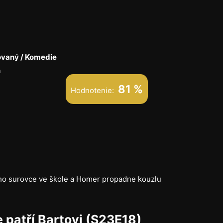
vaný / Komedie
n
81 %
Hodnotenie:
šího surovce ve škole a Homer propadne kouzlu
 patří Bartovi (S23E18)