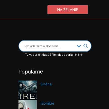
NA ŽELANIE
Tu vyber či hľadáš film alebo seriál ↑↑↑
Populárne
Siréna
iZombie