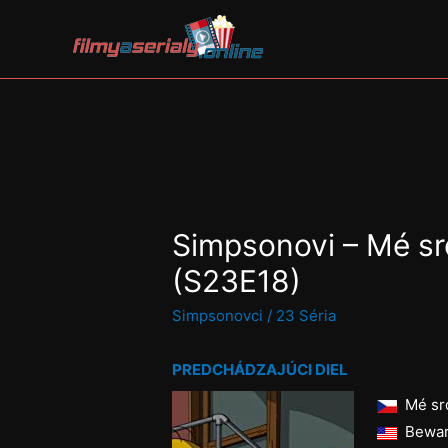
Simpsonovi – Mé srd
(S23E18)
Simpsonovci
/
23 Séria
PREDCHÁDZAJÚCI DIEL
Mé srd
Beware