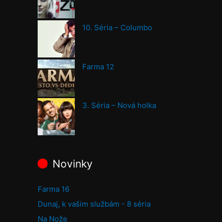
10. Séria – Columbo
Farma 12
3. Séria – Nová holka
Novinky
Farma 16
Dunaj, k vašim službám - 8 séria
Na Nože