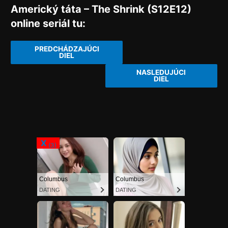
Americký táta – The Shrink (S12E12)
online seriál tu:
PREDCHÁDZAJÚCI
DIEL
NASLEDUJÚCI
DIEL
X
X
X
(1)
(2)
(3)