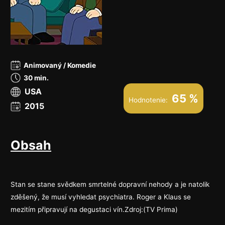
Animovaný / Komedie
30 min.
USA
65 %
Hodnotenie:
2015
Obsah
Stan se stane svědkem smrtelné dopravní nehody a je natolik
zděšený, že musí vyhledat psychiatra. Roger a Klaus se
mezitím připravují na degustaci vín.Zdroj:(TV Prima)