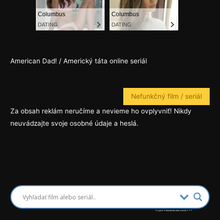
American Dad! / Americký táta online seriál
Nefunkčný film / seriál
Za obsah reklám neručíme a nevieme ho ovplyvniť! Nikdy
neuvádzajte svoje osobné údaje a heslá.
Tu vyber či hľadáš film alebo seriál ↑↑↑