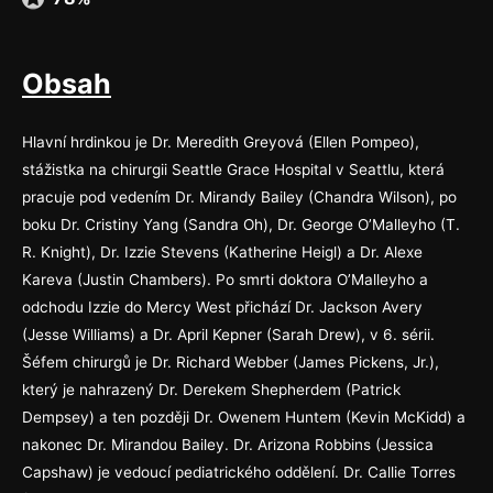
Obsah
Hlavní hrdinkou je Dr. Meredith Greyová (Ellen Pompeo),
stážistka na chirurgii Seattle Grace Hospital v Seattlu, která
pracuje pod vedením Dr. Mirandy Bailey (Chandra Wilson), po
boku Dr. Cristiny Yang (Sandra Oh), Dr. George O’Malleyho (T.
R. Knight), Dr. Izzie Stevens (Katherine Heigl) a Dr. Alexe
Kareva (Justin Chambers). Po smrti doktora O’Malleyho a
odchodu Izzie do Mercy West přichází Dr. Jackson Avery
(Jesse Williams) a Dr. April Kepner (Sarah Drew), v 6. sérii.
Šéfem chirurgů je Dr. Richard Webber (James Pickens, Jr.),
který je nahrazený Dr. Derekem Shepherdem (Patrick
Dempsey) a ten později Dr. Owenem Huntem (Kevin McKidd) a
nakonec Dr. Mirandou Bailey. Dr. Arizona Robbins (Jessica
Capshaw) je vedoucí pediatrického oddělení. Dr. Callie Torres