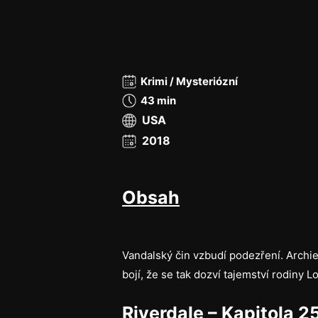
Krimi / Mysteriózní
43 min
USA
2018
Obsah
Vandalský čin vzbudí podezření. Archie
bojí, že se tak dozví tajemství rodiny 
Riverdale – Kapitola 2