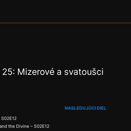
a 25: Mizerové a svatoušci
NASLEDUJÚCI DIEL
– S02E12
nd the Divine – S02E12