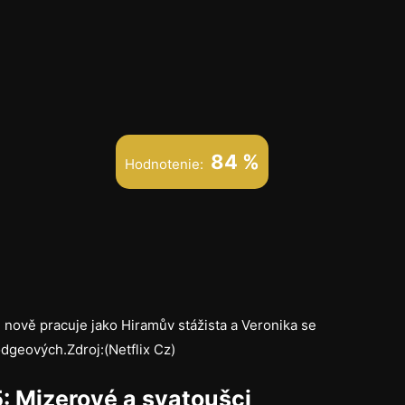
84 %
Hodnotenie:
 nově pracuje jako Hiramův stážista a Veronika se
Lodgeových.Zdroj:(Netflix Cz)
5: Mizerové a svatoušci