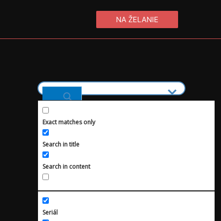
NA ŽELANIE
Tu vyber či hľadáš film alebo seriál ↑↑↑
Exact matches only
Populárne
Search in title
Siréna
Search in content
1. Séria – Ženy z rodu
Seriál
Gilmorovcov