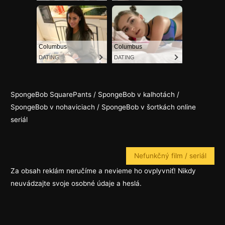
SpongeBob SquarePants / SpongeBob v kalhotách /
SpongeBob v nohaviciach / SpongeBob v šortkách online
seriál
Nefunkčný film / seriál
Za obsah reklám neručíme a nevieme ho ovplyvniť! Nikdy
neuvádzajte svoje osobné údaje a heslá.