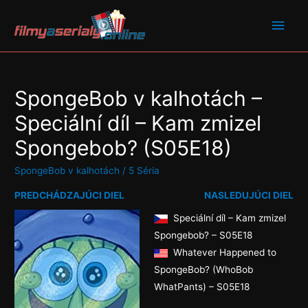
SpongeBob v kalhotách –
Speciální díl – Kam zmizel
Spongebob? (S05E18)
SpongeBob v kalhotách
/
5 Séria
PREDCHÁDZAJÚCI DIEL
NASLEDUJÚCI DIEL
Speciální díl – Kam zmizel
Spongebob? – S05E18
Whatever Happened to
SpongeBob? (WhoBob
WhatPants) – S05E18