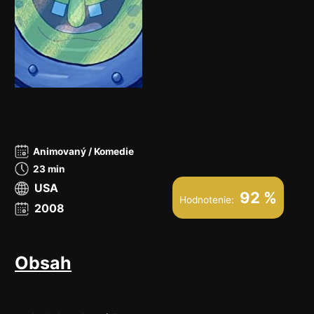
Animovaný / Komedie
23 min
USA
92 %
Hodnotenie:
2008
Obsah