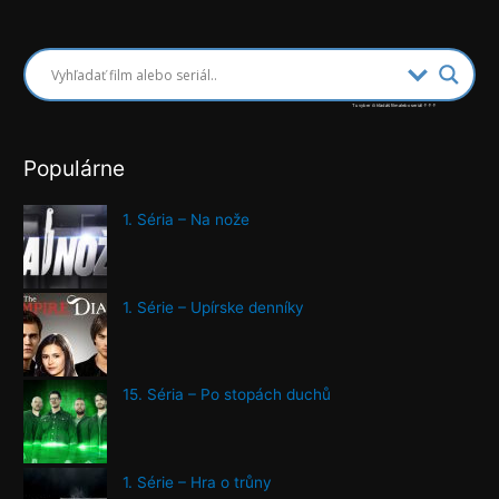
Tu vyber či hľadáš film alebo seriál ↑↑↑
Populárne
1. Séria – Na nože
1. Série – Upírske denníky
15. Séria – Po stopách duchů
1. Série – Hra o trůny