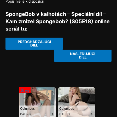
Popis nie je k dispozícii
SpongeBob v kalhotách – Speciální díl –
Kam zmizel Spongebob? (S05E18) online
seriál tu:
PREDCHÁDZAJÚCI
DIEL
NASLEDUJÚCI
DIEL
X
X
X
(1)
(2)
(3)