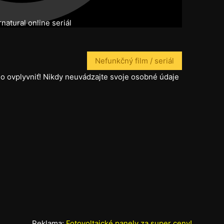
natural online seriál
Nefunkčný film / seriál
o ovplyvniť! Nikdy neuvádzajte svoje osobné údaje
Reklama:
Fotovoltaické panely za super ceny!