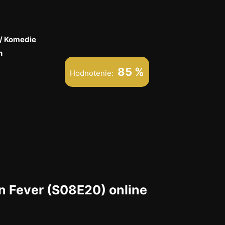
/ Komedie
n
85 %
Hodnotenie:
n Fever (S08E20) online