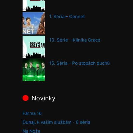
1. Séria – Cennet
13. Série – Klinika Grace
15. Séria – Po stopách duchů
Novinky
Farma 16
Dunaj, k vašim službám - 8 séria
Na Nože