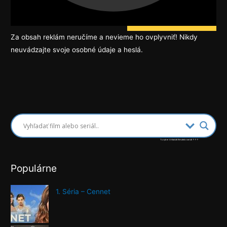
Nefunkčný film / seriál
Za obsah reklám neručíme a nevieme ho ovplyvniť! Nikdy
neuvádzajte svoje osobné údaje a heslá.
Navigácia
v
článku
Tu vyber či hľadáš film alebo seriál ↑↑↑
Populárne
1. Séria – Cennet