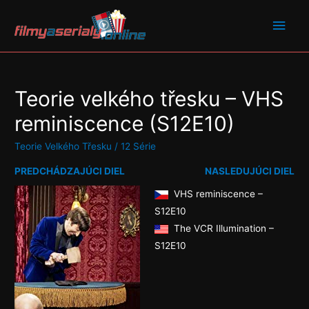
Preskočiť
Hlav
na
obsah
Men
Teorie velkého třesku – VHS
reminiscence (S12E10)
Teorie Velkého Třesku
/
12 Série
PREDCHÁDZAJÚCI DIEL
NASLEDUJÚCI DIEL
VHS reminiscence –
S12E10
The VCR Illumination –
S12E10