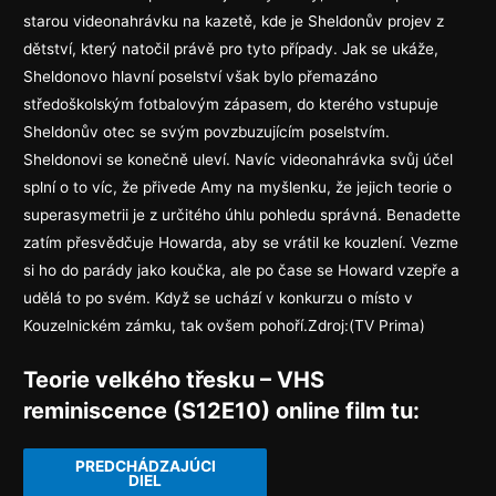
starou videonahrávku na kazetě, kde je Sheldonův projev z
dětství, který natočil právě pro tyto případy. Jak se ukáže,
Sheldonovo hlavní poselství však bylo přemazáno
středoškolským fotbalovým zápasem, do kterého vstupuje
Sheldonův otec se svým povzbuzujícím poselstvím.
Sheldonovi se konečně uleví. Navíc videonahrávka svůj účel
splní o to víc, že přivede Amy na myšlenku, že jejich teorie o
superasymetrii je z určitého úhlu pohledu správná. Benadette
zatím přesvědčuje Howarda, aby se vrátil ke kouzlení. Vezme
si ho do parády jako koučka, ale po čase se Howard vzepře a
udělá to po svém. Když se uchází v konkurzu o místo v
Kouzelnickém zámku, tak ovšem pohoří.Zdroj:(TV Prima)
Teorie velkého třesku – VHS
reminiscence (S12E10) online film tu:
PREDCHÁDZAJÚCI
DIEL